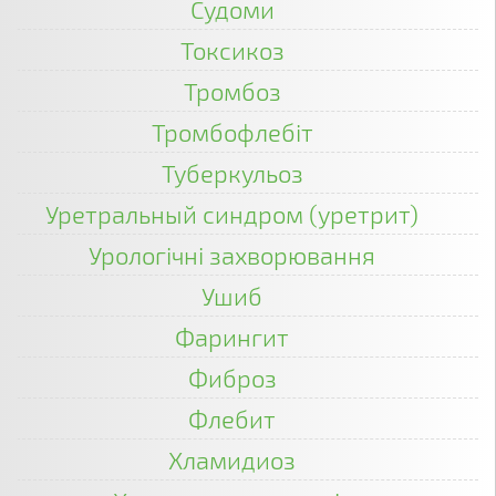
Судоми
Токсикоз
Тромбоз
Тромбофлебіт
Туберкульоз
Уретральный синдром (уретрит)
Урологічні захворювання
Ушиб
Фарингит
Фиброз
Флебит
Хламидиоз