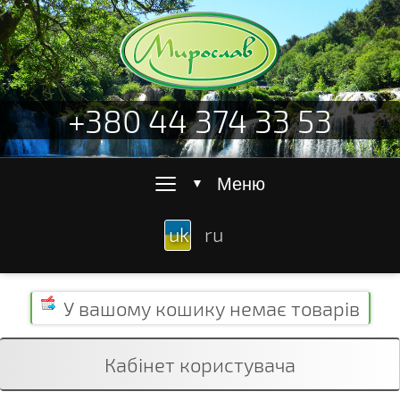
+380 44 374 33 53
≡
Меню
▼
uk
ru
У вашому кошику
немає товарів
Кабінет користувача