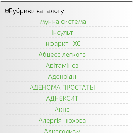
Рубрики каталогу
Імунна система
Інсульт
Інфаркт, ІХС
Абцесс легкого
Авітаміноз
Аденоіди
АДЕНОМА ПРОСТАТЫ
АДНЕКСИТ
Акне
Алергія нюхова
Алкоголизм