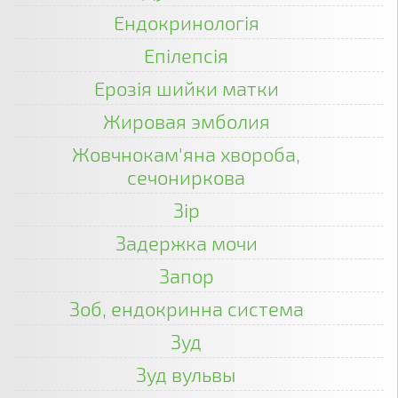
Ендокринологія
Епілепсія
Ерозія шийки матки
Жировая эмболия
Жовчнокам'яна хвороба,
сечониркова
Зір
Задержка мочи
Запор
Зоб, ендокринна система
Зуд
Зуд вульвы