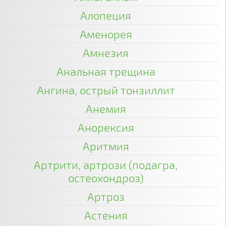
Алопеция
Аменорея
Амнезия
Анальная трещина
Ангина, острый тонзиллит
Анемия
Анорексия
Аритмия
Артрити, артрози (подагра,
остеохондроз)
Артроз
Астения