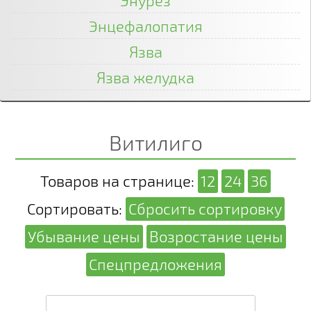
Энурез
Энцефалопатия
Язва
Язва желудка
Витилиго
Товаров на странице:
12
24
36
Сортировать:
Сбросить сортировку
Убывание цены
Возростание цены
Спецпредложения