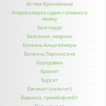
Астма бронхіальна
Атеросклероз судин головного
мозку
Безпліддя
Безсоння, неврози
Болезнь Альцгеймера
Болезнь Паркинсона
Бородавки
Бронхіт
Бурсит
Вагинит (кольпит)
Варикоз, тромбофлебіт