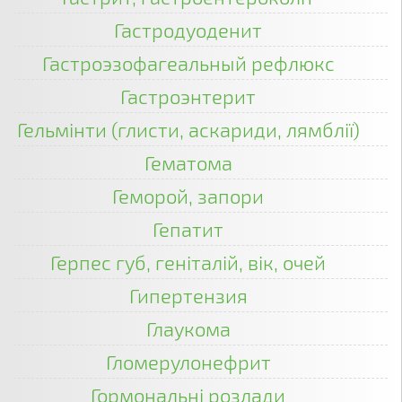
Гастродуоденит
Гастроэзофагеальный рефлюкс
Гастроэнтерит
Гельмінти (глисти, аскариди, лямблії)
Гематома
Геморой, запори
Гепатит
Герпес губ, геніталій, вік, очей
Гипертензия
Глаукома
Гломерулонефрит
Гормональні розлади