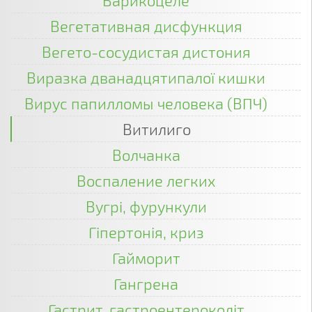
Варикоцеле
Вегетативная дисфункция
Вегето-сосудистая дистония
Виразка дванадцятипалої кишки
Вирус папилломы человека (ВПЧ)
Витилиго
Волчанка
Воспаление легких
Вугрі, фурункули
Гіпертонія, криз
Гайморит
Гангрена
Гастрит, гастроентероколіт