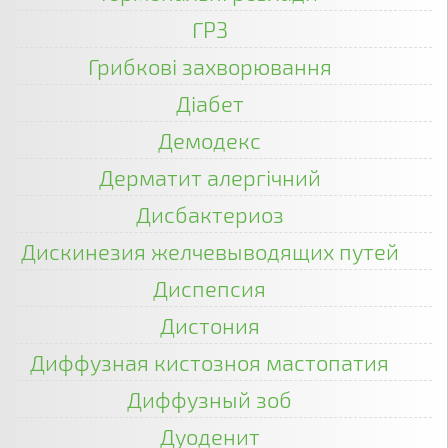
ГРЗ
Грибкові захворювання
Діабет
Демодекс
Дерматит алергічний
Дисбактериоз
Дискинезия желчевыводящих путей
Диспепсия
Дистония
Диффузная кистозноя мастопатия
Диффузный зоб
Дуоденит