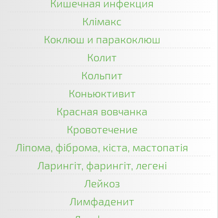
Кишечная инфекция
Клімакс
Коклюш и паракоклюш
Колит
Кольпит
Коньюктивит
Красная вовчанка
Кровотечение
Ліпома, фіброма, кіста, мастопатія
Ларингіт, фарингіт, легені
Лейкоз
Лимфаденит