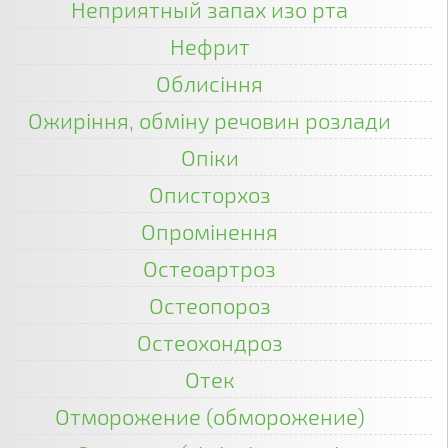
Неприятный запах изо рта
Нефрит
Облисіння
Ожиріння, обміну речовин розлади
Опіки
Описторхоз
Опромінення
Остеоартроз
Остеопороз
Остеохондроз
Отек
Отморожение (обморожение)