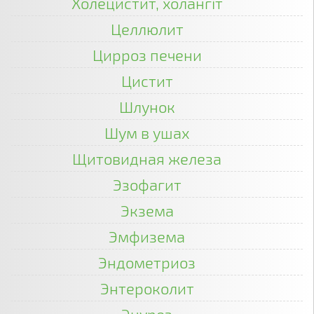
Холецистит, холангіт
Целлюлит
Цирроз печени
Цистит
Шлунок
Шум в ушах
Щитовидная железа
Эзофагит
Экзема
Эмфизема
Эндометриоз
Энтероколит