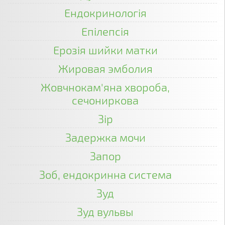
Ендокринологія
Епілепсія
Ерозія шийки матки
Жировая эмболия
Жовчнокам'яна хвороба,
сечониркова
Зір
Задержка мочи
Запор
Зоб, ендокринна система
Зуд
Зуд вульвы