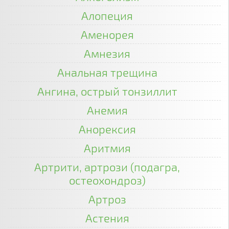
Алопеция
Аменорея
Амнезия
Анальная трещина
Ангина, острый тонзиллит
Анемия
Анорексия
Аритмия
Артрити, артрози (подагра,
остеохондроз)
Артроз
Астения