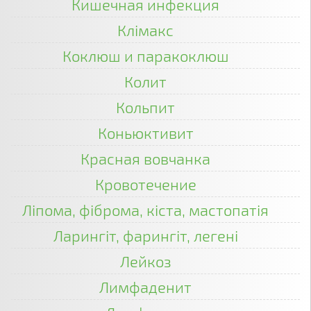
Кишечная инфекция
Клімакс
Коклюш и паракоклюш
Колит
Кольпит
Коньюктивит
Красная вовчанка
Кровотечение
Ліпома, фіброма, кіста, мастопатія
Ларингіт, фарингіт, легені
Лейкоз
Лимфаденит