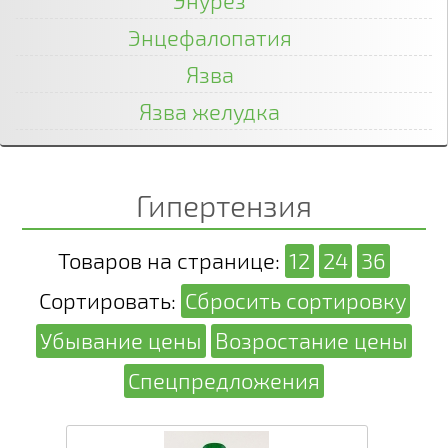
Энурез
Энцефалопатия
Язва
Язва желудка
Гипертензия
Товаров на странице:
12
24
36
Сортировать:
Сбросить сортировку
Убывание цены
Возростание цены
Спецпредложения