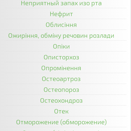
Неприятный запах изо рта
Нефрит
Облисіння
Ожиріння, обміну речовин розлади
Опіки
Описторхоз
Опромінення
Остеоартроз
Остеопороз
Остеохондроз
Отек
Отморожение (обморожение)