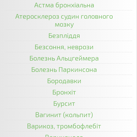
Астма бронхіальна
Атеросклероз судин головного
мозку
Безпліддя
Безсоння, неврози
Болезнь Альцгеймера
Болезнь Паркинсона
Бородавки
Бронхіт
Бурсит
Вагинит (кольпит)
Варикоз, тромбофлебіт