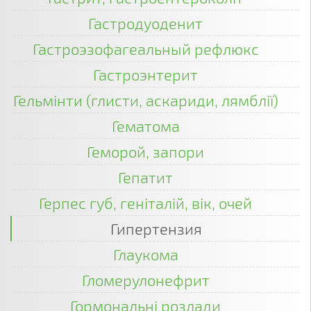
Гастродуоденит
Гастроэзофагеальный рефлюкс
Гастроэнтерит
Гельмінти (глисти, аскариди, лямблії)
Гематома
Геморой, запори
Гепатит
Герпес губ, геніталій, вік, очей
Гипертензия
Глаукома
Гломерулонефрит
Гормональні розлади