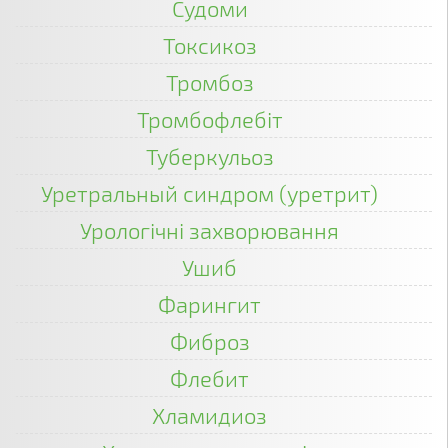
Судоми
Токсикоз
Тромбоз
Тромбофлебіт
Туберкульоз
Уретральный синдром (уретрит)
Урологічні захворювання
Ушиб
Фарингит
Фиброз
Флебит
Хламидиоз