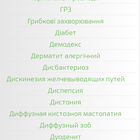
ГРЗ
Грибкові захворювання
Діабет
Демодекс
Дерматит алергічний
Дисбактериоз
Дискинезия желчевыводящих путей
Диспепсия
Дистония
Диффузная кистозноя мастопатия
Диффузный зоб
Дуоденит