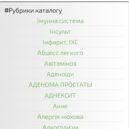
Рубрики каталогу
Імунна система
Інсульт
Інфаркт, ІХС
Абцесс легкого
Авітаміноз
Аденоіди
АДЕНОМА ПРОСТАТЫ
АДНЕКСИТ
Акне
Алергія нюхова
Алкоголизм