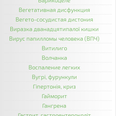
Варикоцеле
Вегетативная дисфункция
Вегето-сосудистая дистония
Виразка дванадцятипалої кишки
Вирус папилломы человека (ВПЧ)
Витилиго
Волчанка
Воспаление легких
Вугрі, фурункули
Гіпертонія, криз
Гайморит
Гангрена
Гастрит, гастроентероколіт