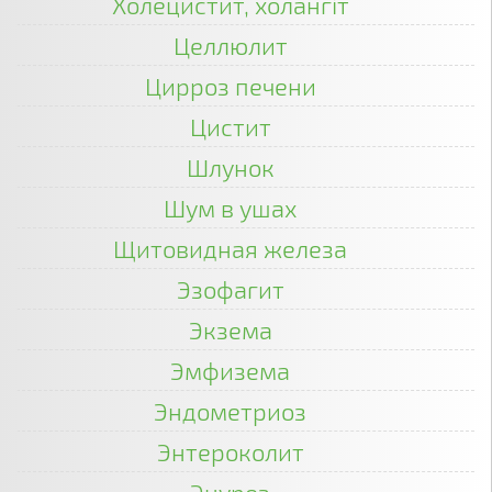
Холецистит, холангіт
Целлюлит
Цирроз печени
Цистит
Шлунок
Шум в ушах
Щитовидная железа
Эзофагит
Экзема
Эмфизема
Эндометриоз
Энтероколит