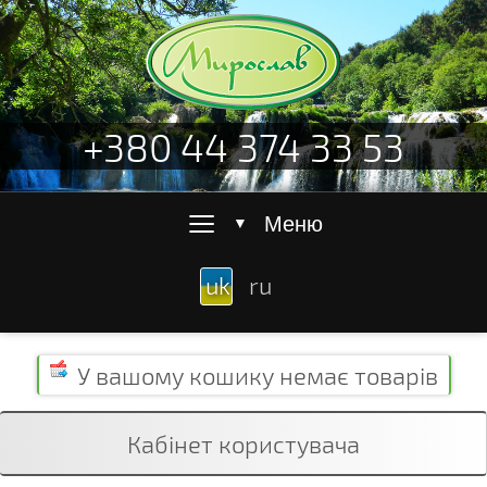
+380 44 374 33 53
≡
Меню
▼
uk
ru
У вашому кошику
немає товарів
Кабінет користувача