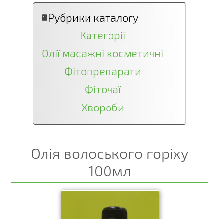
Рубрики каталогу
Категорії
Олії масажні косметичні
Фітопрепарати
Фіточаї
Хвороби
Олія волоського горіху
100мл