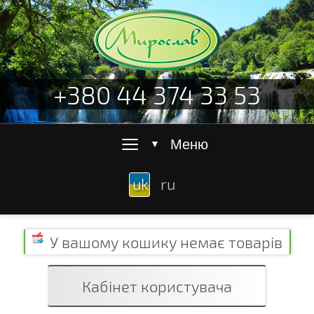
+380 44 374 33 53
≡
Меню
▼
uk
ru
У вашому кошику
немає товарів
Кабінет користувача