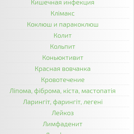
Кишечная инфекция
Клімакс
Коклюш и паракоклюш
Колит
Кольпит
Коньюктивит
Красная вовчанка
Кровотечение
Ліпома, фіброма, кіста, мастопатія
Ларингіт, фарингіт, легені
Лейкоз
Лимфаденит