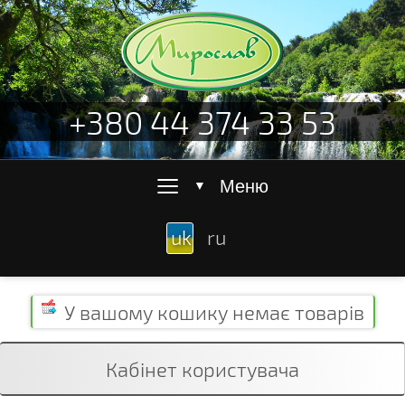
+380 44 374 33 53
≡
Меню
▼
uk
ru
У вашому кошику
немає товарів
Кабінет користувача