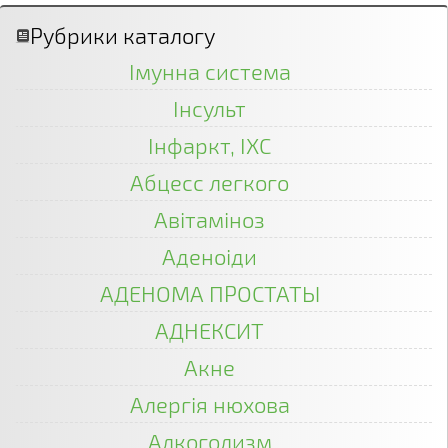
Рубрики каталогу
Імунна система
Інсульт
Інфаркт, ІХС
Абцесс легкого
Авітаміноз
Аденоіди
АДЕНОМА ПРОСТАТЫ
АДНЕКСИТ
Акне
Алергія нюхова
Алкоголизм