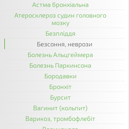
Астма бронхіальна
Атеросклероз судин головного
мозку
Безпліддя
Безсоння, неврози
Болезнь Альцгеймера
Болезнь Паркинсона
Бородавки
Бронхіт
Бурсит
Вагинит (кольпит)
Варикоз, тромбофлебіт