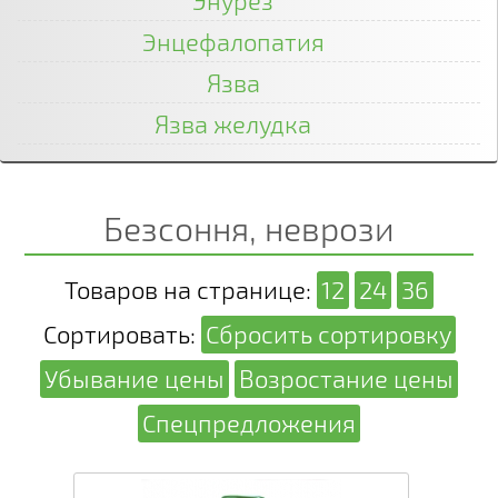
Энурез
Энцефалопатия
Язва
Язва желудка
Безсоння, неврози
Товаров на странице:
12
24
36
Сортировать:
Сбросить сортировку
Убывание цены
Возростание цены
Спецпредложения