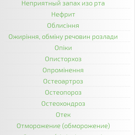
Неприятный запах изо рта
Нефрит
Облисіння
Ожиріння, обміну речовин розлади
Опіки
Описторхоз
Опромінення
Остеоартроз
Остеопороз
Остеохондроз
Отек
Отморожение (обморожение)