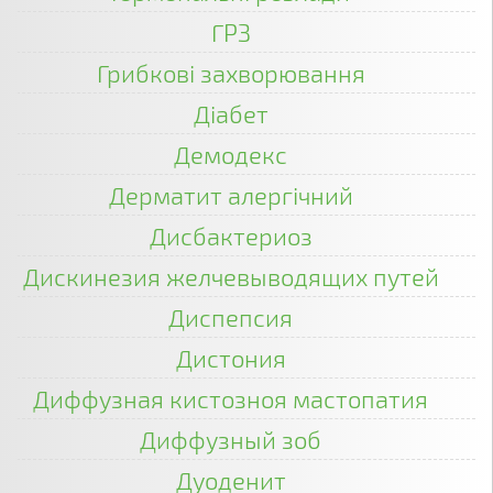
ГРЗ
Грибкові захворювання
Діабет
Демодекс
Дерматит алергічний
Дисбактериоз
Дискинезия желчевыводящих путей
Диспепсия
Дистония
Диффузная кистозноя мастопатия
Диффузный зоб
Дуоденит