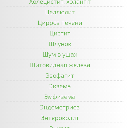
Холецистит, холангіт
Целлюлит
Цирроз печени
Цистит
Шлунок
Шум в ушах
Щитовидная железа
Эзофагит
Экзема
Эмфизема
Эндометриоз
Энтероколит