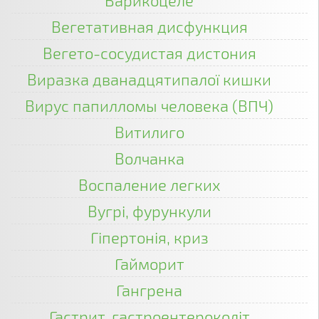
Варикоцеле
Вегетативная дисфункция
Вегето-сосудистая дистония
Виразка дванадцятипалої кишки
Вирус папилломы человека (ВПЧ)
Витилиго
Волчанка
Воспаление легких
Вугрі, фурункули
Гіпертонія, криз
Гайморит
Гангрена
Гастрит, гастроентероколіт