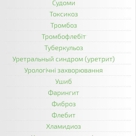
Судоми
Токсикоз
Тромбоз
Тромбофлебіт
Туберкульоз
Уретральный синдром (уретрит)
Урологічні захворювання
Ушиб
Фарингит
Фиброз
Флебит
Хламидиоз