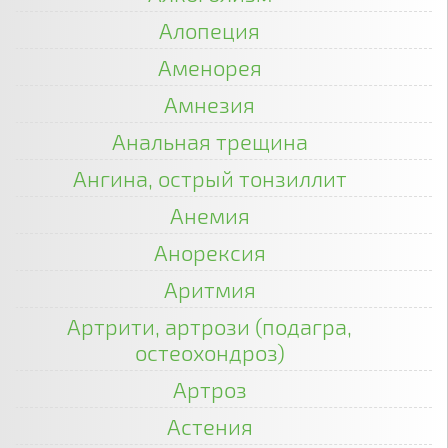
Алопеция
Аменорея
Амнезия
Анальная трещина
Ангина, острый тонзиллит
Анемия
Анорексия
Аритмия
Артрити, артрози (подагра,
остеохондроз)
Артроз
Астения