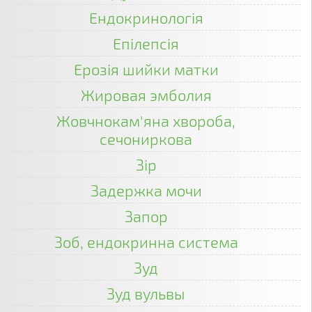
Ендокринологія
Епілепсія
Ерозія шийки матки
Жировая эмболия
Жовчнокам'яна хвороба,
сечониркова
Зір
Задержка мочи
Запор
Зоб, ендокринна система
Зуд
Зуд вульвы