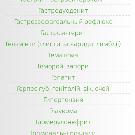
Гастродуоденит
Гастроэзофагеальный рефлюкс
Гастроэнтерит
Гельмінти (глисти, аскариди, лямблії)
Гематома
Геморой, запори
Гепатит
Герпес губ, геніталій, вік, очей
Гипертензия
Глаукома
Гломерулонефрит
Гормональні розлади