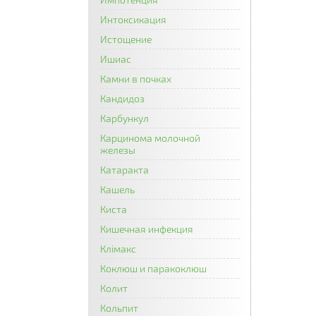
Интоксикация
Истощение
Ишиас
Камни в почках
Кандидоз
Карбункул
Карцинома молочной
железы
Катаракта
Кашель
Киста
Кишечная инфекция
Клімакс
Коклюш и паракоклюш
Колит
Кольпит