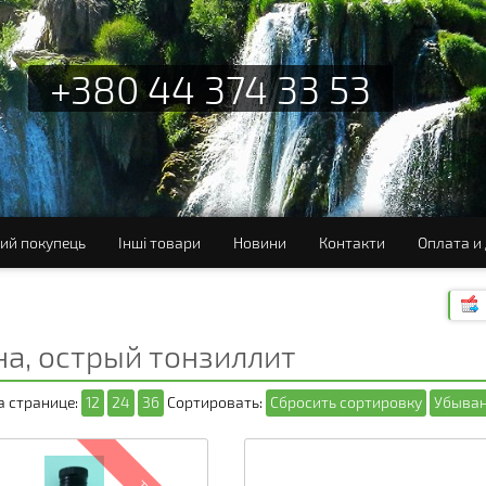
+380 44 374 33 53
ий покупець
Інші товари
Новини
Контакти
Оплата и
на, острый тонзиллит
а странице:
12
24
36
Сортировать:
Сбросить сортировку
Убыван