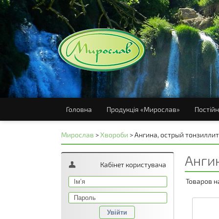
Головна
Продукція «Мирослав»
Постійн
Мирослав
>
Хвороби
>
Ангина, острый тонзиллит
Анги
Кабінет користувача
Товаров н
Увійти