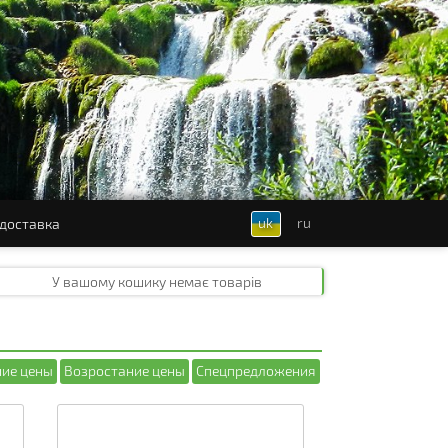
uk
ru
 доставка
У вашому кошику
немає товарів
ие цены
Возростание цены
Спецпредложения