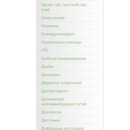
Герпес губ, геніталій, вік,
очей
Гипертензия
Глаукома
Гломерулонефрит
Гормональні розлади
ГРЗ
Грибкові захворювання
Діабет
Демодекс
Дерматит алергічний
Дисбактериоз
Дискинезия
желчевыводящих путей
Диспепсия
Дистония
Диффузная кистозноя