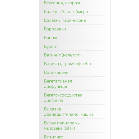
Безсоння, неврози
Болезнь Альцгеймера
Болезнь Паркинсона
Бородавки
Бронхіт
Бурсит
Вагинит (кольпит)
Варикоз, тромбофлебіт
Варикоцеле
Вегетативная
дисфункция
Вегето-сосудистая
дистония
Виразка
дванадцятипалої кишки
Вирус папилломы
человека (ВПЧ)
Витилиго