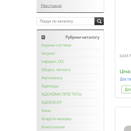
Реєстрація
Рубрики каталогу
Імунна система
Інсульт
БАМ Р
Інфаркт, ІХС
Абцесс легкого
Ціна
Авітаміноз
Доста
Аденоіди
Дет
АДЕНОМА ПРОСТАТЫ
АДНЕКСИТ
Акне
Алергія нюхова
Алкоголизм