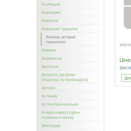
Алопеция
Аменорея
Амнезия
Анальная трещина
Ангина, острый
тонзиллит
аир к
Анемия
Анорексия
Ціна:
Аритмия
Доста
Артрити, артрози
Дет
(подагра, остеохондроз)
Артроз
Астения
Астма бронхіальна
Атеросклероз судин
головного мозку
Безпліддя