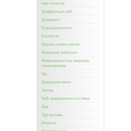
мастопатия
Диффузный зоб
Дуоденит
Ендокринологія
Епілепсія
Ерозія шийки матки
Жировая эмболия
Жовчнокам'яна хвороба,
сечониркова
Зір
Задержка мочи
Запор
Зоб, ендокринна система
Зуд
Зуд вульвы
Изжога
Импотенция