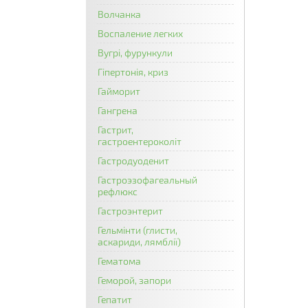
Волчанка
Воспаление легких
Вугрі, фурункули
Гіпертонія, криз
Гайморит
Гангрена
Гастрит,
гастроентероколіт
Гастродуоденит
Гастроэзофагеальный
рефлюкс
Гастроэнтерит
Гельмінти (глисти,
аскариди, лямблії)
Гематома
Геморой, запори
Гепатит