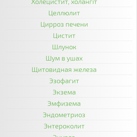
Холецистит, холангіт
Целлюлит
Цирроз печени
Цистит
Шлунок
Шум в ушах
Щитовидная железа
Эзофагит
Экзема
Эмфизема
Эндометриоз
Энтероколит