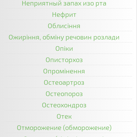
Неприятный запах изо рта
Нефрит
Облисіння
Ожиріння, обміну речовин розлади
Опіки
Описторхоз
Опромінення
Остеоартроз
Остеопороз
Остеохондроз
Отек
Отморожение (обморожение)