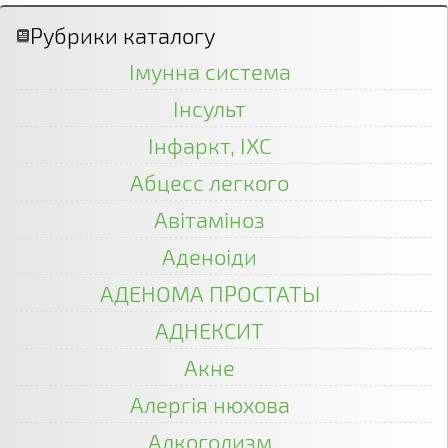
Рубрики каталогу
Імунна система
Інсульт
Інфаркт, ІХС
Абцесс легкого
Авітаміноз
Аденоіди
АДЕНОМА ПРОСТАТЫ
АДНЕКСИТ
Акне
Алергія нюхова
Алкоголизм