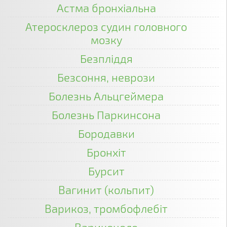
Астма бронхіальна
Атеросклероз судин головного
мозку
Безпліддя
Безсоння, неврози
Болезнь Альцгеймера
Болезнь Паркинсона
Бородавки
Бронхіт
Бурсит
Вагинит (кольпит)
Варикоз, тромбофлебіт