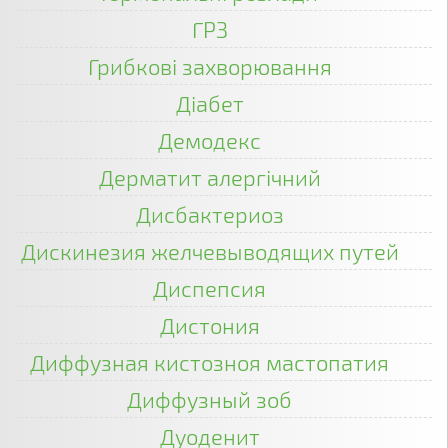
ГРЗ
Грибкові захворювання
Діабет
Демодекс
Дерматит алергічний
Дисбактериоз
Дискинезия желчевыводящих путей
Диспепсия
Дистония
Диффузная кистозноя мастопатия
Диффузный зоб
Дуоденит