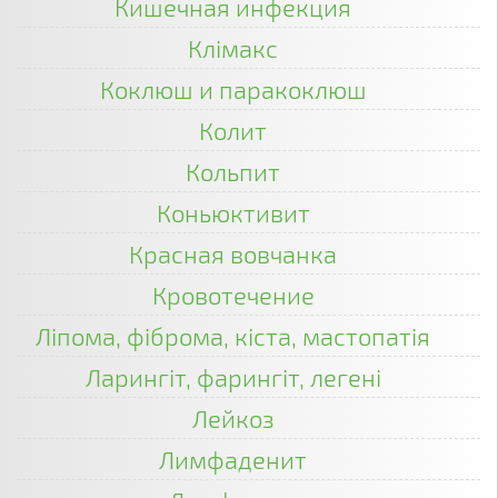
Кишечная инфекция
Клімакс
Коклюш и паракоклюш
Колит
Кольпит
Коньюктивит
Красная вовчанка
Кровотечение
Ліпома, фіброма, кіста, мастопатія
Ларингіт, фарингіт, легені
Лейкоз
Лимфаденит