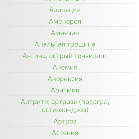
Алопеция
Аменорея
Амнезия
Анальная трещина
Ангина, острый тонзиллит
Анемия
Анорексия
Аритмия
Артрити, артрози (подагра,
остеохондроз)
Артроз
Астения