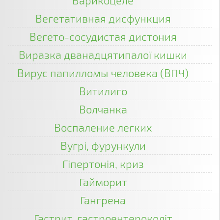
Варикоцеле
Вегетативная дисфункция
Вегето-сосудистая дистония
Виразка дванадцятипалої кишки
Вирус папилломы человека (ВПЧ)
Витилиго
Волчанка
Воспаление легких
Вугрі, фурункули
Гіпертонія, криз
Гайморит
Гангрена
Гастрит, гастроентероколіт