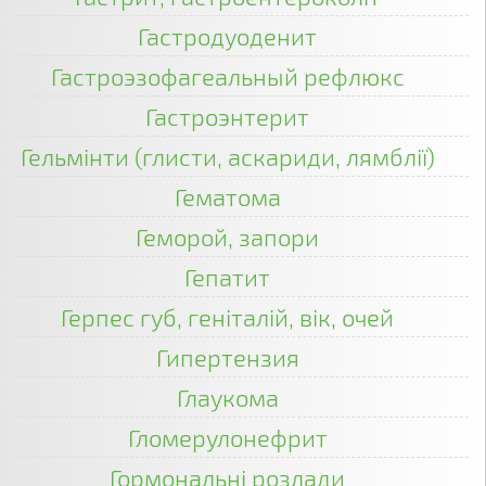
Гастродуоденит
Гастроэзофагеальный рефлюкс
Гастроэнтерит
Гельмінти (глисти, аскариди, лямблії)
Гематома
Геморой, запори
Гепатит
Герпес губ, геніталій, вік, очей
Гипертензия
Глаукома
Гломерулонефрит
Гормональні розлади