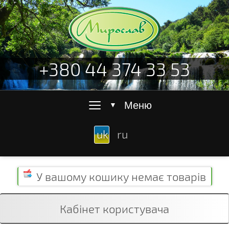
+380 44 374 33 53
≡
Меню
▼
uk
ru
У вашому кошику
немає товарів
Кабінет користувача