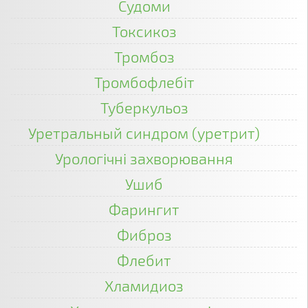
Судоми
Токсикоз
Тромбоз
Тромбофлебіт
Туберкульоз
Уретральный синдром (уретрит)
Урологічні захворювання
Ушиб
Фарингит
Фиброз
Флебит
Хламидиоз