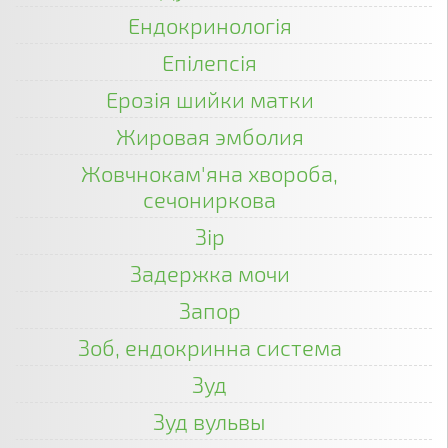
Ендокринологія
Епілепсія
Ерозія шийки матки
Жировая эмболия
Жовчнокам'яна хвороба,
сечониркова
Зір
Задержка мочи
Запор
Зоб, ендокринна система
Зуд
Зуд вульвы