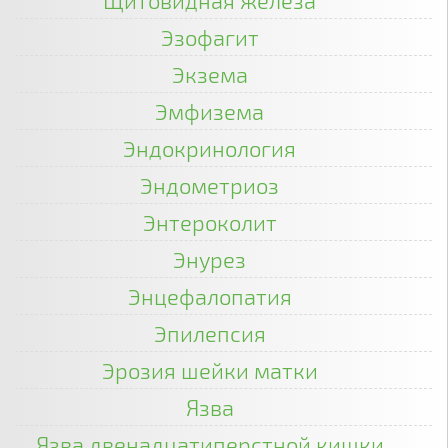
Щитовидная железа
Эзофагит
Экзема
Эмфизема
Эндокринология
Эндометриоз
Энтероколит
Энурез
Энцефалопатия
Эпилепсия
Эрозия шейки матки
Язва
Язва двенадцатиперстной кишки