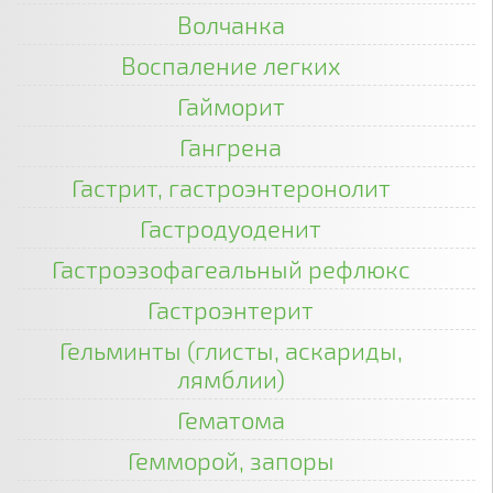
Волчанка
Воспаление легких
Гайморит
Гангрена
Гастрит, гастроэнтеронолит
Гастродуоденит
Гастроэзофагеальный рефлюкс
Гастроэнтерит
Гельминты (глисты, аскариды,
лямблии)
Гематома
Гемморой, запоры