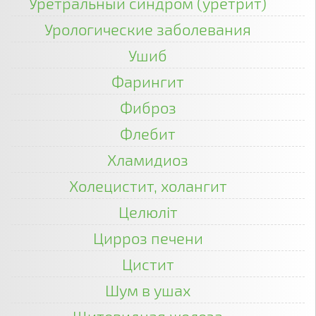
Уретральный синдром (уретрит)
Урологические заболевания
Ушиб
Фарингит
Фиброз
Флебит
Хламидиоз
Холецистит, холангит
Целюліт
Цирроз печени
Цистит
Шум в ушах