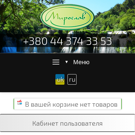
+380 44 374 33 53
≡
Меню
▼
uk
ru
В вашей корзине
нет товаров
Кабинет пользователя