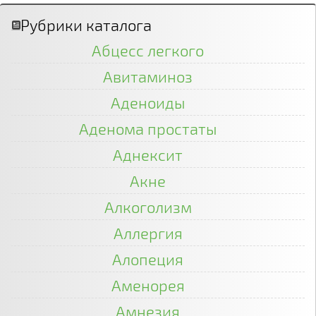
Рубрики каталога
Абцесс легкого
Авитаминоз
Аденоиды
Аденома простаты
Аднексит
Акне
Алкоголизм
Аллергия
Алопеция
Аменорея
Амнезия