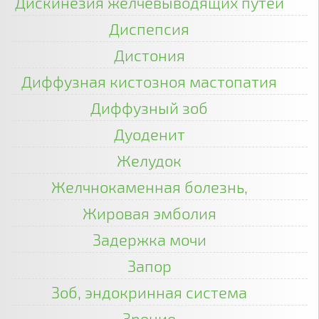
Дискинезия желчевыводящих путей
Диспепсия
Дистония
Диффузная кистозноя мастопатия
Диффузный зоб
Дуоденит
Желудок
Желчнокаменная болезнь,
Жировая эмболия
Задержка мочи
Запор
Зоб, эндокринная система
Зрение