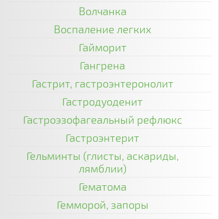
Волчанка
Воспаление легких
Гайморит
Гангрена
Гастрит, гастроэнтеронолит
Гастродуоденит
Гастроэзофагеальный рефлюкс
Гастроэнтерит
Гельминты (глисты, аскариды,
лямблии)
Гематома
Гемморой, запоры