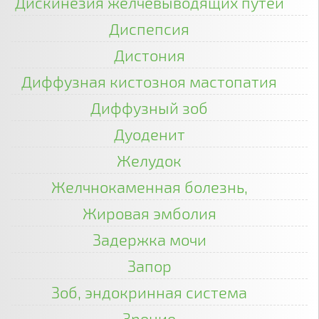
Дискинезия желчевыводящих путей
Диспепсия
Дистония
Диффузная кистозноя мастопатия
Диффузный зоб
Дуоденит
Желудок
Желчнокаменная болезнь,
Жировая эмболия
Задержка мочи
Запор
Зоб, эндокринная система
Зрение