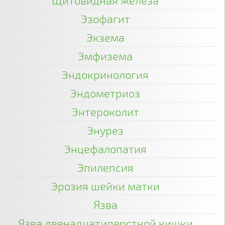
Щитовидная железа
Эзофагит
Экзема
Эмфизема
Эндокринология
Эндометриоз
Энтероколит
Энурез
Энцефалопатия
Эпилепсия
Эрозия шейки матки
Язва
Язва двенадцатиперстной кишки