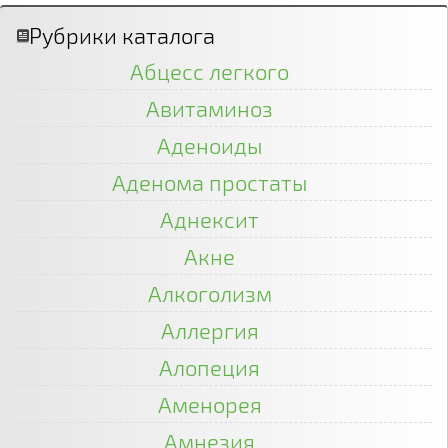
Рубрики каталога
Абцесс легкого
Авитаминоз
Аденоиды
Аденома простаты
Аднексит
Акне
Алкоголизм
Аллергия
Алопеция
Аменорея
Амнезия