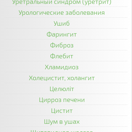
Уретральный синдром (уретрит)
Урологические заболевания
Ушиб
Фарингит
Фиброз
Флебит
Хламидиоз
Холецистит, холангит
Целюліт
Цирроз печени
Цистит
Шум в ушах