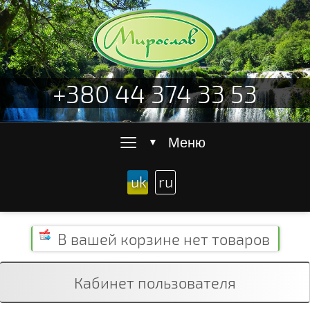
+380 44 374 33 53
≡
Меню
▼
uk
ru
В вашей корзине
нет товаров
Кабинет пользователя