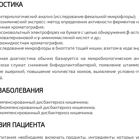
ОСТИКА
ктериологический анализ (исследование фекальной микрофлоры);
охимический экспресс-метод определения активности ферментов 
нная хроматография;
соковольтный электрофорез на бумаге с целью обнаружения β-аспа
овалериановой и γ-аминомасляной кислот и др.;
зожидкостная хроматография;
следование микрофлоры в биоптате тощей кишки, взятом в ходе эн
ная диагностика обычно базируется на микробиологическом ан
иоза служат снижение бифидолактобактерий, появление штаммо
е эшерихий, повышение количества кокков, выявление условно-п
й.
ЗАБОЛЕВАНИЯ
мпенсированный дисбактериоз кишечника;
бкомпенсированный дисбактериоз кишечника;
компенсированный дисбактериоз кишечника;
ВИЯ ПАЦИЕНТА
питания необходимо включать продукты, ингредиенты которых 