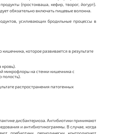
родукты (простокваша, кефир, творог, йогурт).
едует обязательно включать пищевые волокна.
родуктов, усиливающих бродильные процессы в
о кишечника, которое развивается в результате
 кровь).
ой микрофлоры на стенки кишечника с
 полость).
зультате распространения патогенных
лактике дисбактериоза. Антибиотики принимают
ледования и антибиотикограммы. В случае, когда
яют пребиотики, периодически контролируют