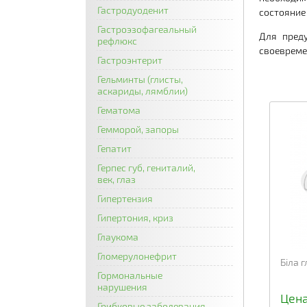
Гастродуоденит
состояние
Гастроэзофагеальный
Для пред
рефлюкс
своевреме
Гастроэнтерит
Гельминты (глисты,
аскариды, лямблии)
Гематома
Гемморой, запоры
Гепатит
Герпес губ, гениталий,
век, глаз
Гипертензия
Гипертония, криз
Глаукома
Гломерулонефрит
Біла 
Гормональные
нарушения
Цена
Грибковые заболевания