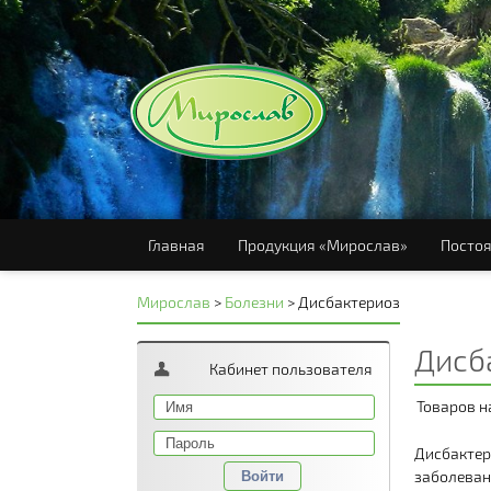
Главная
Продукция «Мирослав»
Постоя
Мирослав
>
Болезни
>
Дисбактериоз
Дисб
Кабинет пользователя
Товаров н
Дисбактер
заболева
Войти