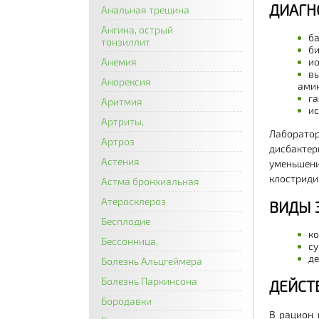
ДИАГН
Анальная трещина
Ангина, острый
ба
тонзиллит
би
ио
Анемия
вы
Анорексия
амин
га
Аритмия
ис
Артриты,
Лаборатор
Артроз
дисбактер
Астения
уменьшени
клостриди
Астма бронхиальная
Атеросклероз
ВИДЫ 
Бесплодие
ко
Бессонница,
су
де
Болезнь Альцгеймера
Болезнь Паркинсона
ДЕЙСТ
Бородавки
В рацион 