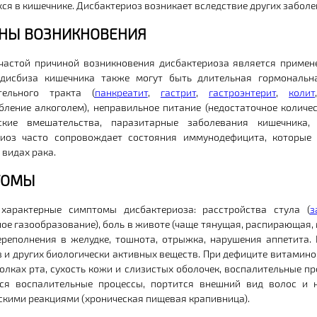
ся в кишечнике. Дисбактериоз возникает вследствие других заболе
НЫ ВОЗНИКНОВЕНИЯ
частой причиной возникновения дисбактериоза является примен
 дисбиза кишечника также могут быть длительная гормональна
тельного тракта (
панкреатит
,
гастрит
,
гастроэнтерит
,
колит
бление алкоголем), неправильное питание (недостаточное количес
еские вмешательства, паразитарные заболевания кишечника, 
риоз часто сопровождает состояния иммунодефицита, которые 
 видах рака.
ТОМЫ
характерные симптомы дисбактериоза: расстройства стула (
з
ое газообразование), боль в животе (чаще тянущая, распирающая, 
ереполнения в желудке, тошнота, отрыжка, нарушения аппетита.
 и других биологически активных веществ. При дефиците витамин
голках рта, сухость кожи и слизистых оболочек, воспалительные пр
ся воспалительные процессы, портится внешний вид волос и н
скими реакциями (хроническая пищевая крапивница).