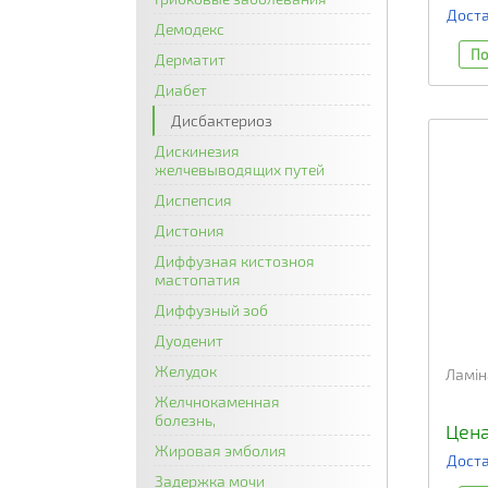
Доста
Демодекс
По
Дерматит
Диабет
Дисбактериоз
Дискинезия
желчевыводящих путей
Диспепсия
Дистония
Диффузная кистозноя
мастопатия
Диффузный зоб
Дуоденит
Желудок
Ламін
Желчнокаменная
болезнь,
Цена
Жировая эмболия
Доста
Задержка мочи