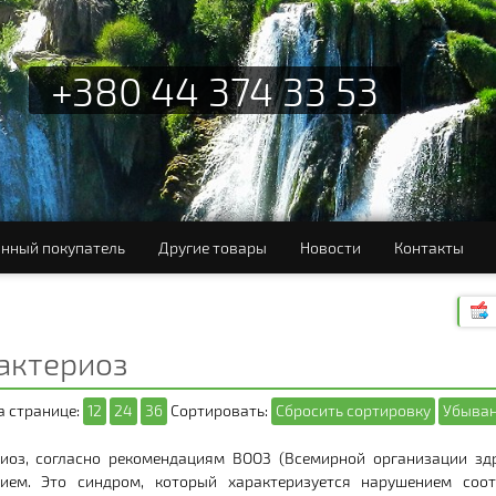
+380 44 374 33 53
нный покупатель
Другие товары
Новости
Контакты
актериоз
а странице:
12
24
36
Сортировать:
Сбросить сортировку
Убыван
иоз, согласно рекомендациям ВООЗ (Всемирной организации зд
нием. Это синдром, который характеризуется нарушением соо