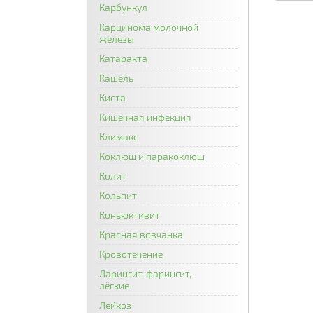
Карбункул
Карцинома молочной
железы
Катаракта
Кашель
Киста
Кишечная инфекция
Климакс
Коклюш и паракоклюш
Колит
Кольпит
Коньюктивит
Красная вовчанка
Кровотечение
Ларингит, фарингит,
лёгкие
Лейкоз