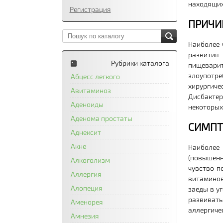
находящих
Регистрация
ПРИЧИ
Наиболее 
развития
Рубрики каталога
пищевари
злоупотре
Абцесс легкого
хирургич
Авитаминоз
Дисбакте
Аденоиды
некоторых
Аденома простаты
СИМП
Аднексит
Акне
Наиболее 
(повышенн
Алкоголизм
чувство п
Аллергия
витаминов
Алопеция
заеды в у
развивать
Аменорея
аллергиче
Амнезия