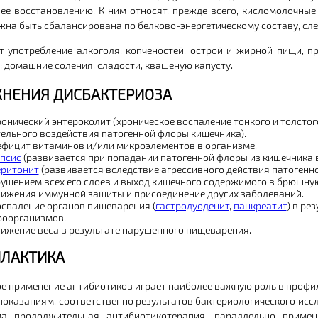
ее восстановлению. К ним относят, прежде всего, кисломолочные п
жна быть сбалансирована по белково-энергетическому составу, сл
 употребление алкоголя, копченостей, острой и жирной пищи, п
: домашние соления, сладости, квашеную капусту.
НЕНИЯ ДИСБАКТЕРИОЗА
онический энтероколит (хроническое воспаление тонкого и толстог
ельного воздействия патогенной флоры кишечника).
фицит витаминов и/или микроэлементов в организме.
псис
(развивается при попадании патогенной флоры из кишечника в
еритонит
(развивается вследствие агрессивного действия патогенн
ушением всех его слоев и выход кишечного содержимого в брюшную
ижения иммунной защиты и присоединение других заболеваний.
спаление органов пищеварения (
гастродуоденит
,
панкреатит
) в ре
роорганизмов.
ижение веса в результате нарушенного пищеварения.
ЛАКТИКА
е применение антибиотиков играет наиболее важную роль в профи
 показаниям, соответственно результатов бактериологического исс
ма продолжительная антибиотикотерапия, параллельно примен