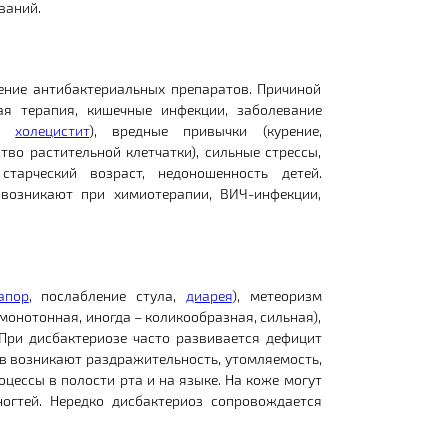
ваний.
ение антибактериальных препаратов. Причиной
я терапия, кишечные инфекции, заболевание
,
холецистит
), вредные привычки (курение,
тво растительной клетчатки), сильные стрессы,
старческий возраст, недоношенность детей.
возникают при химиотерапии, ВИЧ-инфекции,
апор
, послабление стула,
диарея
), метеоризм
монотонная, иногда – коликообразная, сильная),
 При дисбактериозе часто развивается дефицит
ов возникают раздражительность, утомляемость,
оцессы в полости рта и на языке. На коже могут
огтей. Нередко дисбактериоз сопровождается