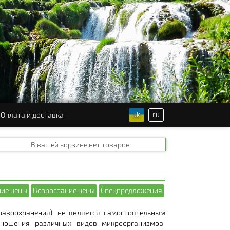
uk
ru
Оплата и доставка
В вашей корзине
нет товаров
ие цены
Возростание цены
Спецпредложения
равоохранения), не является самостоятельным
тношения различных видов микроорганизмов,