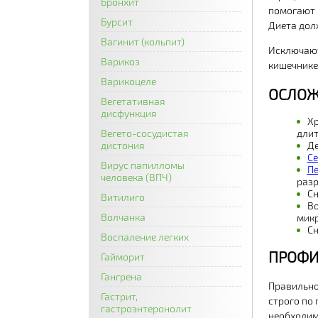
Бронхит
помогают 
Бурсит
Диета дол
Вагинит (кольпит)
Исключают
Варикоз
кишечнике
Варикоцеле
ОСЛОЖ
Вегетативная
дисфункция
Хр
Вегето-сосудистая
длит
дистония
Де
Се
Вирус папилломы
П
человека (ВПЧ)
разр
Сн
Витилиго
Во
Волчанка
мик
Сн
Воспаление легких
ПРОФИ
Гайморит
Гангрена
Правильно
Гастрит,
строго по
гастроэнтеронолит
необходи