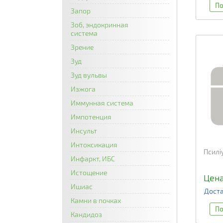
По
Запор
Зоб, эндокринная
система
Зрение
Зуд
Зуд вульвы
Изжога
Иммунная система
Импотенция
Инсульт
Интоксикация
Псилі
Инфаркт, ИБС
Истощение
Цена
Ишиас
Доста
Камни в почках
По
Кандидоз