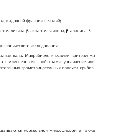
надосадочной фракции фекалий;
ртиллизина, β-аспартилглицина, β-аланина, 5-
доскопического исследования.
ализе кала. Микробиологическими критериями
в с измененными свойствами, увеличение или
атогенных грамотрицательных палочек, грибов,
усваиваются нормальной микрофлорой, а также