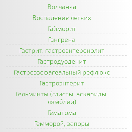
Волчанка
Воспаление легких
Гайморит
Гангрена
Гастрит, гастроэнтеронолит
Гастродуоденит
Гастроэзофагеальный рефлюкс
Гастроэнтерит
Гельминты (глисты, аскариды,
лямблии)
Гематома
Гемморой, запоры