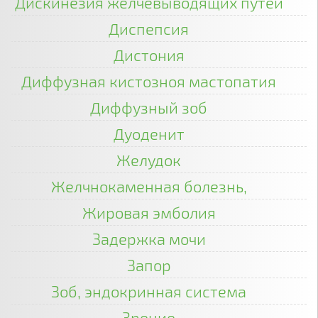
Дискинезия желчевыводящих путей
Диспепсия
Дистония
Диффузная кистозноя мастопатия
Диффузный зоб
Дуоденит
Желудок
Желчнокаменная болезнь,
Жировая эмболия
Задержка мочи
Запор
Зоб, эндокринная система
Зрение