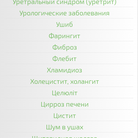
Уретральный синдром (уретрит)
Урологические заболевания
Ушиб
Фарингит
Фиброз
Флебит
Хламидиоз
Холецистит, холангит
Целюліт
Цирроз печени
Цистит
Шум в ушах