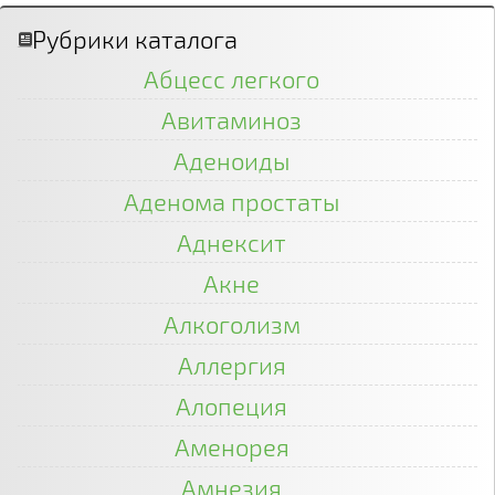
Рубрики каталога
Абцесс легкого
Авитаминоз
Аденоиды
Аденома простаты
Аднексит
Акне
Алкоголизм
Аллергия
Алопеция
Аменорея
Амнезия