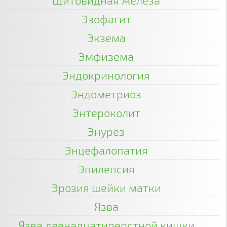
Щитовидная железа
Эзофагит
Экзема
Эмфизема
Эндокринология
Эндометриоз
Энтероколит
Энурез
Энцефалопатия
Эпилепсия
Эрозия шейки матки
Язва
Язва двенадцатиперстной кишки