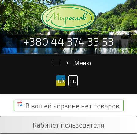
+380 44 374 33 53
≡
Меню
▼
uk
ru
В вашей корзине
нет товаров
Кабинет пользователя