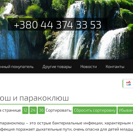
+380 44 374 33 53
нный покупатель
Другие товары
Новости
Контакты
юш и паракоклюш
а странице:
12
24
36
Сортировать:
Сбросить сортировку
Убыван
паракоклюш – это острые бактериальные инфекции, характерным 
фекция поражает дыхательные пути, очень опасна для детей младше