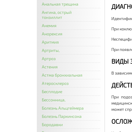
Анальная трещина
ДИАГН
Ангина, острый
тонзиллит
Идентифик
Анемия
При коклю
Анорексия
Неспецифи
Аритмия
При появл
Артриты,
Артроз
ВИДЫ 
Астения
В зависим
Астма бронхиальная
Атеросклероз
ДЕЙСТ
Бесплодие
При подо
Бессонница,
медицинск
Болезнь Альцгеймера
может спр
Болезнь Паркинсона
ОСЛОЖ
Бородавки