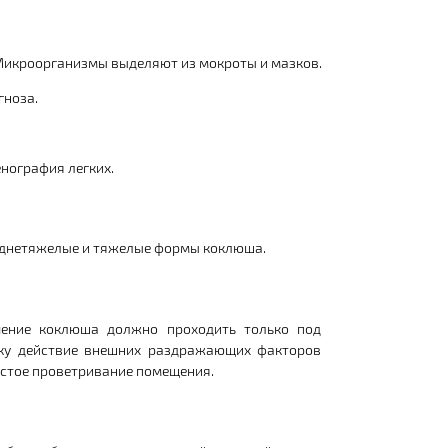
Микроорганизмы выделяют из мокроты и мазков.
гноза.
нография легких.
реднетяжелые и тяжелые формы коклюша.
чение коклюша должно проходить только под
ьку действие внешних раздражающих факторов
астое проветривание помещения.