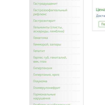
Гастродуоденит
Цена
Гастроэзофагеальный
рефлюкс
Доста
Гастроэнтерит
По
Гельминты (глисты,
аскариды, лямблии)
Гематома
Гемморой, запоры
Гепатит
Герпес губ, гениталий,
век, глаз
Гипертензия
Гипертония, криз
Глаукома
Гломерулонефрит
Гормональные
нарушения
Грибковые заболевания