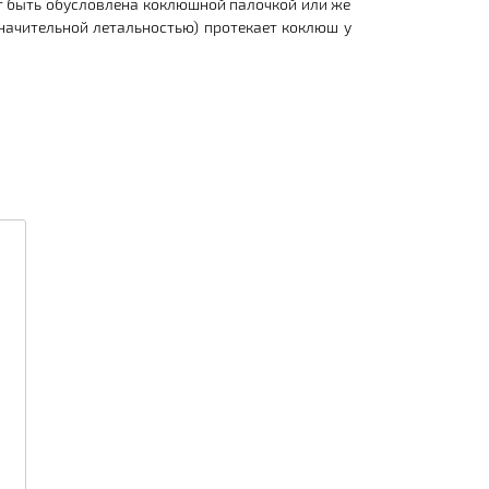
 быть обусловлена коклюшной палочкой или же
начительной летальностью) протекает коклюш у