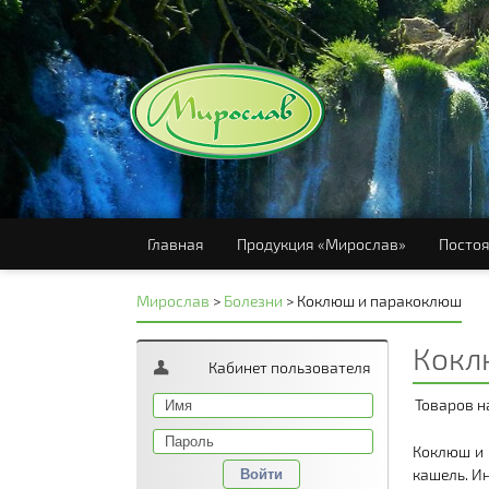
Главная
Продукция «Мирослав»
Постоя
Мирослав
>
Болезни
>
Коклюш и паракоклюш
Кокл
Кабинет пользователя
Товаров н
Коклюш и 
кашель. Ин
Войти