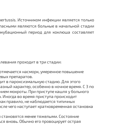
pertussis
.
Источником инфекции является только
пасными являются больные в начальной стадии
Инкубационный период для коклюша составляет
левания проходит в три стадии:
 отмечается насморк, умеренное повышение
евых препаратов.
ит в пароксизмальную стадию. Для этого
зный характер, особенно в ночное время. С 3 по
ием мокроты. При приступе кашля у больного
. Иногда во время приступа происходит
как правило, не наблюдается типичных
осле чего наступает кратковременная остановка
 становятся менее тяжелыми. Состояние
ся вновь. Обычно его провоцирует острая