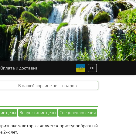
uk
ru
Оплата и доставка
В вашей корзине
нет товаров
ие цены
Возростание цены
Спецпредложения
признаком которых является приступообразный
 2-х лет.