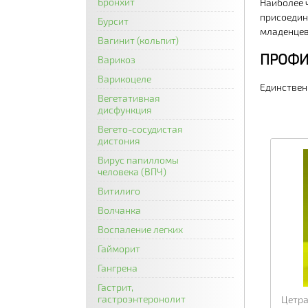
Бронхит
Наиболее 
присоедин
Бурсит
младенцев
Вагинит (кольпит)
ПРОФИ
Варикоз
Варикоцеле
Единствен
Вегетативная
дисфункция
Вегето-сосудистая
дистония
Вирус папилломы
человека (ВПЧ)
Витилиго
Волчанка
Воспаление легких
Гайморит
Гангрена
Гастрит,
гастроэнтеронолит
Цетра