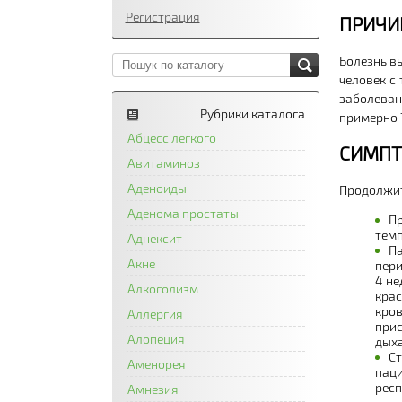
Регистрация
ПРИЧИ
Болезнь в
человек с
заболеван
Рубрики каталога
примерно 
Абцесс легкого
СИМП
Авитаминоз
Аденоиды
Продолжит
Аденома простаты
Пр
темп
Аднексит
Па
Акне
пери
4 не
Алкоголизм
крас
кров
Аллергия
прис
Алопеция
дыха
Ст
Аменорея
паци
респ
Амнезия