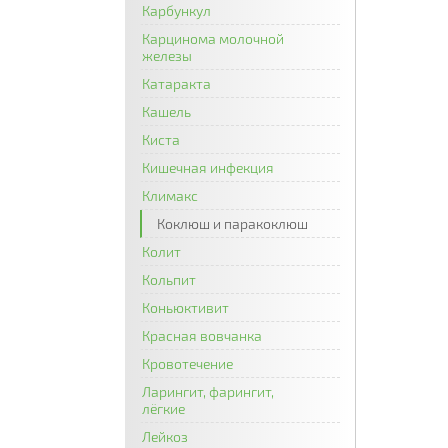
Карбункул
Карцинома молочной
железы
Катаракта
Кашель
Киста
Кишечная инфекция
Климакс
Коклюш и паракоклюш
Колит
Кольпит
Коньюктивит
Красная вовчанка
Кровотечение
Ларингит, фарингит,
лёгкие
Лейкоз