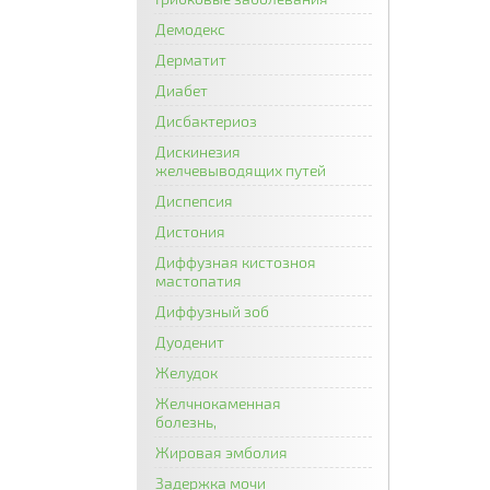
Демодекс
Дерматит
Диабет
Дисбактериоз
Дискинезия
желчевыводящих путей
Диспепсия
Дистония
Диффузная кистозноя
мастопатия
Диффузный зоб
Дуоденит
Желудок
Желчнокаменная
болезнь,
Жировая эмболия
Задержка мочи