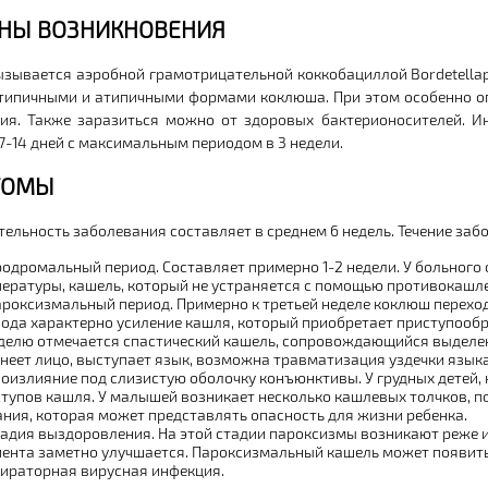
НЫ ВОЗНИКНОВЕНИЯ
ызывается аэробной грамотрицательной коккобациллой
Bordetella
 типичными и атипичными формами коклюша. При этом особенно о
ия. Также заразиться можно от здоровых бактерионосителей. 
7-14 дней с максимальным периодом в 3 недели.
ТОМЫ
ельность заболевания составляет в среднем 6 недель. Течение забо
одромальный период.
Составляет примерно 1-2 недели. У больного
ературы, кашель, который не устраняется с помощью противокашл
роксизмальный период.
Примерно к третьей неделе коклюш переход
ода характерно усиление кашля, который приобретает приступообра
делю отмечается спастический кашель, сопровождающийся выделен
неет лицо, выступает язык, возможна травматизация уздечки языка
оизлияние под слизистую оболочку конъюнктивы. У грудных детей, 
тупов кашля. У малышей возникает несколько кашлевых толчков, п
ния, которая может представлять опасность для жизни ребенка.
адия выздоровления.
На этой стадии пароксизмы возникают реже и
ента заметно улучшается. Пароксизмальный кашель может появить
ираторная вирусная инфекция.