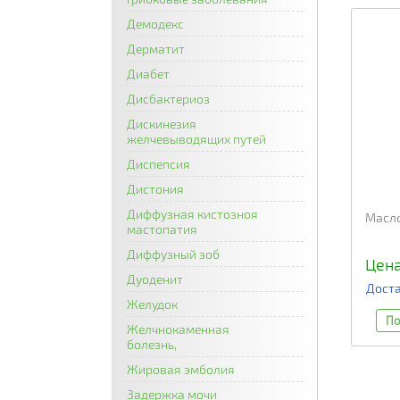
Демодекс
Дерматит
Диабет
Дисбактериоз
Дискинезия
желчевыводящих путей
Диспепсия
Дистония
Диффузная кистозноя
Масло
мастопатия
Диффузный зоб
Цена
Дуоденит
Доста
Желудок
По
Желчнокаменная
болезнь,
Жировая эмболия
Задержка мочи