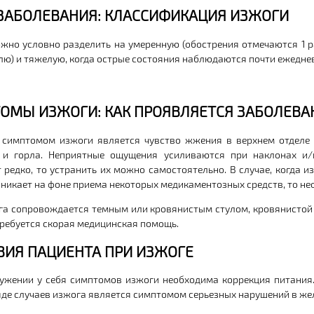
ЗАБОЛЕВАНИЯ: КЛАССИФИКАЦИЯ ИЗЖОГИ
жно условно разделить на умеренную (обострения отмечаются 1 р
елю) и тяжелую, когда острые состояния наблюдаются почти ежедне
ОМЫ ИЗЖОГИ: КАК ПРОЯВЛЯЕТСЯ ЗАБОЛЕВА
симптомом изжоги является чувство жжения в верхнем отделе 
 и горла. Неприятные ощущения усиливаются при наклонах и/
 редко, то устранить их можно самостоятельно. В случае, когда 
зникает на фоне приема некоторых медикаментозных средств, то не
га сопровождается темным или кровянистым стулом, кровянистой
 требуется скорая медицинская помощь.
ВИЯ ПАЦИЕНТА ПРИ ИЗЖОГЕ
ужении у себя симптомов изжоги необходима коррекция питания. 
ряде случаев изжога является симптомом серьезных нарушений в же