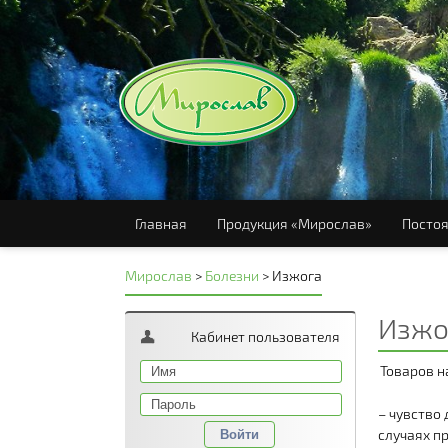
Главная
Продукция «Мирослав»
Постоя
Мирослав
>
Болезни
>
Изжога
Изжо
Кабинет пользователя
Товаров н
– чувство
случаях п
Войти