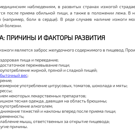
медицинским наблюдениям, в развитых странах изжогой страдае
ся после приема обильной пищи, а также в положении лежа. В н
 (например, боли в сердце). В ряде случаев наличие изжоги мо
й болезни.
А: ПРИЧИНЫ И ФАКТОРЫ РАЗВИТИЯ
изжоги является заброс желудочного содержимого в пищевод. Прои
здоровая пища и переедание;
достаточное пережевывание пищи;
оупотребление жирной, пряной и сладкой пищей;
быточный вес
;
рение;
езмерное употребление цитрусовых, томатов, шоколада и мяты;
рессы;
ием некоторых лекарственных препаратов;
ишком тесная одежда, давящая на область брюшины;
оупотребление алкоголем;
днимание тяжестей и наклоны вперед после приема пищи;
ременность;
лабление мышц, ответственных за открытие пищевода;
угие причины.