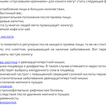
ными «спусковыми крючками» для изжоги могут стать следующие 
отребление пищи в больших количествах;
быточный вес;
ризонтальное положение после приема пищи;
довые напитки;
та (у многих людей мята провоцирует изжогу);
епкий кофе или чай.
га появляется регулярно после каждого приема пищи, то ее не стои
ло, это симптом, указывающий на наличие заболевания. Вот пере
ывать частую изжогу:
ва желудка
и двенадцатиперстной кишки;
ыжа пищевода и диафрагмы. В таком случае отмечается недостато
обствует выбросу желудочного сока в пищевод;
онический гастрит с повышенной секрецией соляной кислоты пари
спалительные заболевания двенадцатиперстной кишки;
спаление желчного пузыря;
жирение
;
строэзофагеально-рефлюксная болезнь;
следствия после удаления желчного пузыря;
ременность;
енокардия
.