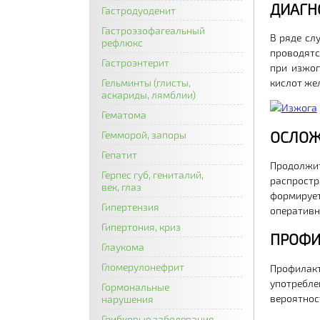
ДИАГН
Гастродуоденит
Гастроэзофагеальный
В ряде сл
рефлюкс
проводятс
Гастроэнтерит
при изжог
Гельминты (глисты,
кислот же
аскариды, лямблии)
Гематома
ОСЛОЖ
Гемморой, запоры
Гепатит
Продолжи
Герпес губ, гениталий,
распростр
век, глаз
формируе
Гипертензия
оперативн
Гипертония, криз
ПРОФИ
Глаукома
Гломерулонефрит
Профилак
употребл
Гормональные
вероятнос
нарушения
Грибковые заболевания