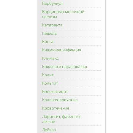
Карбункул
Карцинома молочной
железы
Катаракта
Кашель
Киста
Кишечная инфекция
Климакс
Коклюш и паракоклюш
Колит
Кольпит
Коньюктивит
Красная вовчанка
Кровотечение
Ларингит, фарингит,
лёгкие
Лейкоз