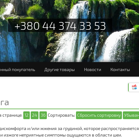
+380 44 374 33 53
нный покупатель
Другие товары
Новости
Контакты
га
а странице:
12
24
36
Сортировать:
Сбросить сортировку
Убыван
 дискомфорта и/или жжения за грудиной, которое распространяется
ри изжоге неприятные симптомы ощущаются в области шеи.