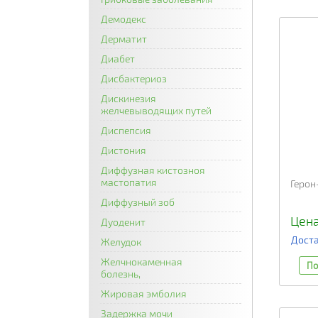
Демодекс
Дерматит
Диабет
Дисбактериоз
Дискинезия
желчевыводящих путей
Диспепсия
Дистония
Диффузная кистозноя
мастопатия
Герон
Диффузный зоб
Цена
Дуоденит
Доста
Желудок
Желчнокаменная
По
болезнь,
Жировая эмболия
Задержка мочи