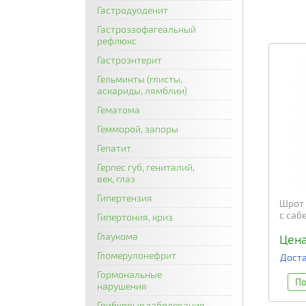
Гастродуоденит
Гастроэзофагеальный
рефлюкс
Гастроэнтерит
Гельминты (глисты,
аскариды, лямблии)
Гематома
Гемморой, запоры
Гепатит
Герпес губ, гениталий,
век, глаз
Гипертензия
Шрот 
с саб
Гипертония, криз
Глаукома
Цена
Гломерулонефрит
Доста
Гормональные
По
нарушения
Грибковые заболевания