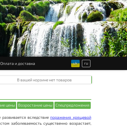
uk
ru
Оплата и доставка
В вашей корзине
нет товаров
ие цены
Возростание цены
Спецпредложения
е развивается вследствие
поражения хрящевой
астом заболеваемость существенно возрастает,