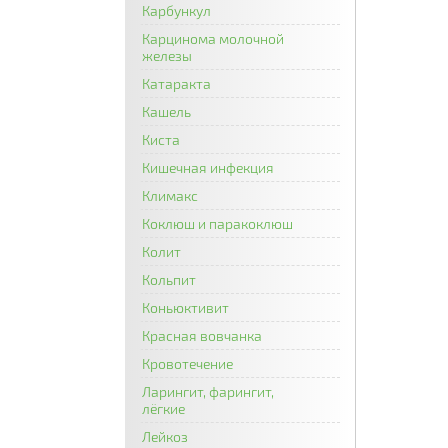
Карбункул
Карцинома молочной
железы
Катаракта
Кашель
Киста
Кишечная инфекция
Климакс
Коклюш и паракоклюш
Колит
Кольпит
Коньюктивит
Красная вовчанка
Кровотечение
Ларингит, фарингит,
лёгкие
Лейкоз