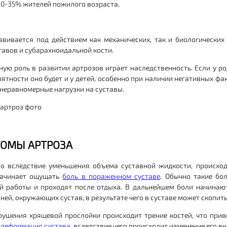
30-35% жителей пожилого возраста.
звивается под действием как механических, так и биологически
тавов и субарахноидальной кости.
ную роль в развитии артрозов играет наследственность. Если у ро
ятности оно будет и у детей, особенно при наличии негативных фа
неравномерные нагрузки на суставы.
ОМЫ АРТРОЗА
о вследствие уменьшения объема суставной жидкости, происхо
начинает ощущать
боль в пораженном суставе
. Обычно такие бо
й работы и проходят после отдыха. В дальнейшем боли начинают
ней, окружающих сустав, в результате чего в суставе может скопить
рушения хрящевой прослойки происходит трение костей, что прив
а
деформация сустава
, вследствие чего происходит изменение его в