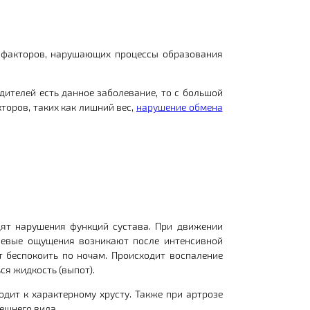
х факторов, нарушающих процессы образования
дителей есть данное заболевание, то с большой
кторов, таких как лишний вес,
нарушение обмена
дят нарушения функций сустава. При движении
левые ощущения возникают после интенсивной
 беспокоить по ночам. Происходит воспаление
ся жидкость (выпот).
одит к характерному хрусту. Также при артрозе
нешнего вида.