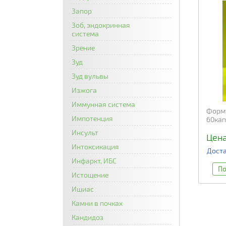
Запор
Зоб, эндокринная
система
Зрение
Зуд
Зуд вульвы
Изжога
Иммунная система
Форму
Импотенция
60кап
Инсульт
Цена
Интоксикация
Доста
Инфаркт, ИБС
По
Истощение
Ишиас
Камни в почках
Кандидоз