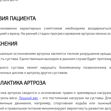
ВИЯ ПАЦИЕНТА
икновении характерных симптомов необходимо воздержатьс
цией к врачу. На ранней стадии прогрессирование артроза можно о
НЕНИЯ
ьезным осложнением артроза является полное разрушение хряща, 
ть сустава. Единственным выходом в данном случае будет протези
дного сустава может нарушать биомеханику позвоночника 
очных дисков и артрозу других суставов.
ЛАКТИКА АРТРОЗА
ика артроза сводится к исключению травм и чрезмерных нагрузок
троль веса.
Лишний вес
– это постоянная нагрузка на суставы. Д
тмичные движения, например, спортивная ходьба или лыжный
ий и правильное питание минимизируют вероятность развития арт