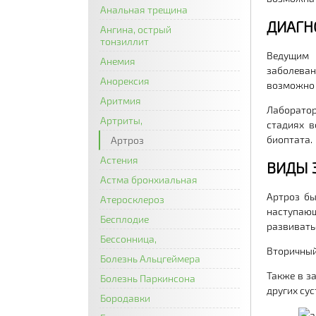
Анальная трещина
ДИАГН
Ангина, острый
тонзиллит
Ведущим 
Анемия
заболева
Анорексия
возможно 
Аритмия
Лаборатор
Артриты,
стадиях в
биоптата
Артроз
Астения
ВИДЫ 
Астма бронхиальная
Артроз бы
Атеросклероз
наступаю
Бесплодие
развивать
Бессонница,
Вторичный
Болезнь Альцгеймера
Также в з
Болезнь Паркинсона
других су
Бородавки