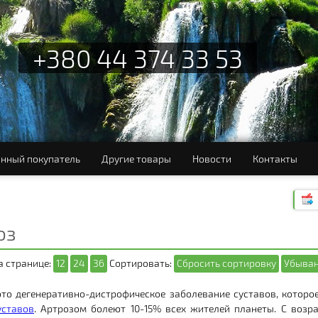
+380 44 374 33 53
нный покупатель
Другие товары
Новости
Контакты
оз
а странице:
12
24
36
Сортировать:
Сбросить сортировку
Убыван
это дегенеративно-дистрофическое заболевание суставов, которо
уставов
. Артрозом болеют 10-15% всех жителей планеты. С возр