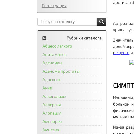
достигая 
Регистрация
Артроз ра
хряща сус
Рубрики каталога
Значитель
Абцесс легкого
долей веро
веществ
и 
Авитаминоз
Аденоиды
Аденома простаты
Аднексит
СИМПТ
Акне
Алкоголизм
Изначальн
больной 
Аллергия
физическо
Алопеция
мягких тка
Аменорея
Из-за раз
Амнезия
возможн