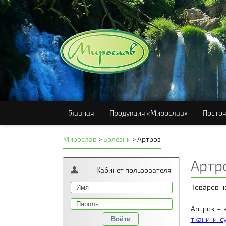
Главная
Продукция «Мирослав»
Постоя
Мирослав
>
Болезни
>
Артроз
Артр
Кабинет пользователя
Товаров н
Артроз – 
ткани и с
Войти