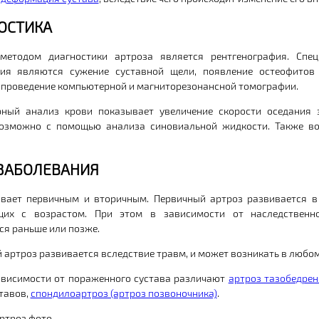
ОСТИКА
методом диагностики артроза является рентгенография. Спец
ния являются сужение суставной щели, появление остеофитов 
проведение компьютерной и магниторезонансной томографии.
ный анализ крови показывает увеличение скорости оседания 
озможно с помощью анализа синовиальной жидкости. Также во
.
ЗАБОЛЕВАНИЯ
вает первичным и вторичным. Первичный артроз развивается в
щих с возрастом. При этом в зависимости от наследственн
ся раньше или позже.
 артроз развивается вследствие травм, и может возникать в любом
ависимости от пораженного сустава различают
артроз тазобедрен
ставов,
спондилоартроз (артроз позвоночника)
.