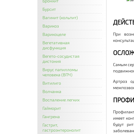
Бронхит
Бурсит
Вагинит (кольпит)
ДЕЙСТ
Варикоз
При возн
Варикоцеле
консульта
Вегетативная
дисфункция
ОСЛОЖ
Вегето-сосудистая
дистония
Самым сер
Вирус папилломы
подвижнос
человека (ВПЧ)
Артроз о
Витилиго
межпозвон
Волчанка
ПРОФИ
Воспаление легких
Гайморит
Профилакт
Гангрена
имеет кон
будут ри
Гастрит,
гастроэнтеронолит
заболеван