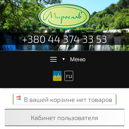
+380 44 374 33 53
≡
Меню
▼
uk
ru
В вашей корзине
нет товаров
Кабинет пользователя