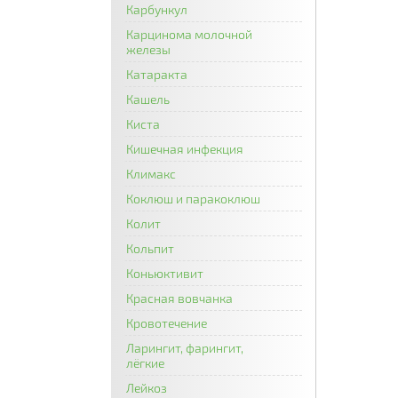
Карбункул
Карцинома молочной
железы
Катаракта
Кашель
Киста
Кишечная инфекция
Климакс
Коклюш и паракоклюш
Колит
Кольпит
Коньюктивит
Красная вовчанка
Кровотечение
Ларингит, фарингит,
лёгкие
Лейкоз