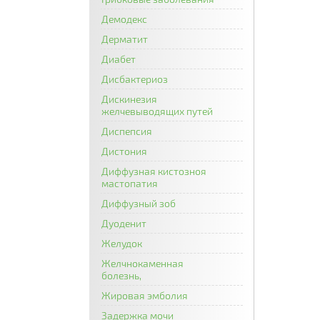
Демодекс
Дерматит
Диабет
Дисбактериоз
Дискинезия
желчевыводящих путей
Диспепсия
Дистония
Диффузная кистозноя
мастопатия
Диффузный зоб
Дуоденит
Желудок
Желчнокаменная
болезнь,
Жировая эмболия
Задержка мочи