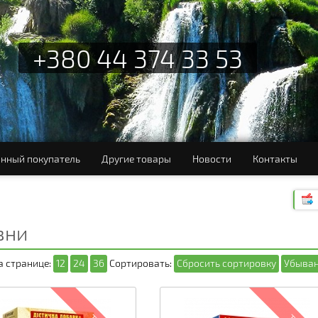
+380 44 374 33 53
нный покупатель
Другие товары
Новости
Контакты
зни
а странице:
12
24
36
Сортировать:
Сбросить сортировку
Убыван