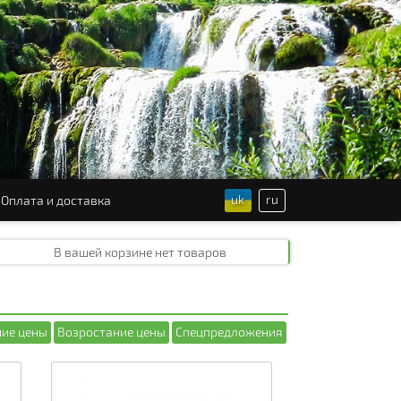
uk
ru
Оплата и доставка
В вашей корзине
нет товаров
ие цены
Возростание цены
Спецпредложения