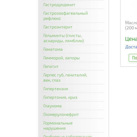
Гастродуоденит
Гастроэзофагеальный
рефлюкс
Масло
Гастроэнтерит
(200 
Гельминты (глисты,
Цена
аскариды, лямблии)
Доста
Гематома
Гемморой, запоры
По
Гепатит
Герпес губ, гениталий,
век, глаз
Гипертензия
Гипертония, криз
Глаукома
Гломерулонефрит
Гормональные
нарушения
Грибковые заболевания