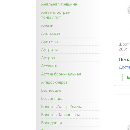
Анальная трещина
Ангина, острый
тонзиллит
Анемия
Анорексия
Аритмия
Шрот 
200г
Артриты,
Артроз
Цена
Астения
Доста
Астма бронхиальная
По
Атеросклероз
Бесплодие
Бессонница,
Болезнь Альцгеймера
Болезнь Паркинсона
Бородавки