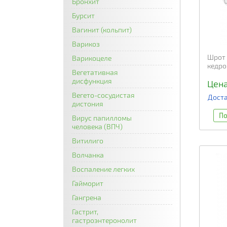
Бронхит
Бурсит
Вагинит (кольпит)
Варикоз
Шрот 
Варикоцеле
кедро
Вегетативная
дисфункция
Цена
Вегето-сосудистая
Доста
дистония
По
Вирус папилломы
человека (ВПЧ)
Витилиго
Волчанка
Воспаление легких
Гайморит
Гангрена
Гастрит,
гастроэнтеронолит