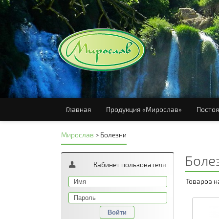
Главная
Продукция «Мирослав»
Постоя
Мирослав
>
Болезни
Боле
Кабинет пользователя
Товаров н
Войти