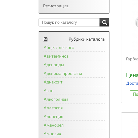
Регистрация
Рубрики каталога
Абцесс легкого
Авитаминоз
Гарбу
Аденоиды
Аденома простаты
Цена
Аднексит
Доста
Акне
По
Алкоголизм
Аллергия
Алопеция
Аменорея
Амнезия