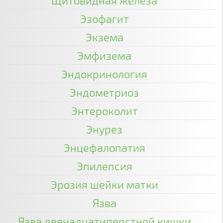
Щитовидная железа
Эзофагит
Экзема
Эмфизема
Эндокринология
Эндометриоз
Энтероколит
Энурез
Энцефалопатия
Эпилепсия
Эрозия шейки матки
Язва
Язва двенадцатиперстной кишки