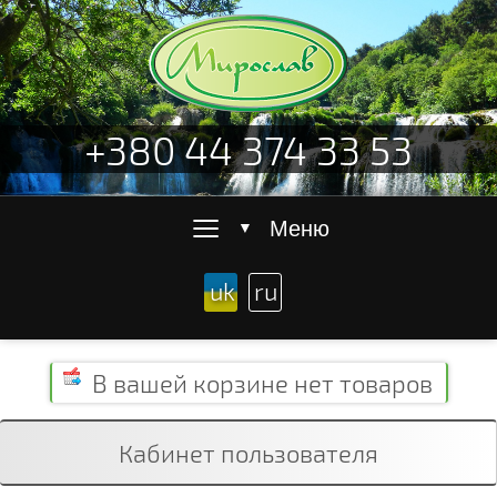
+380 44 374 33 53
≡
Меню
▼
uk
ru
В вашей корзине
нет товаров
Кабинет пользователя