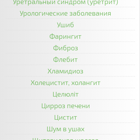
Уретральный синдром (уретрит)
Урологические заболевания
Ушиб
Фарингит
Фиброз
Флебит
Хламидиоз
Холецистит, холангит
Целюліт
Цирроз печени
Цистит
Шум в ушах