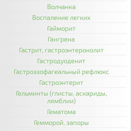
Волчанка
Воспаление легких
Гайморит
Гангрена
Гастрит, гастроэнтеронолит
Гастродуоденит
Гастроэзофагеальный рефлюкс
Гастроэнтерит
Гельминты (глисты, аскариды,
лямблии)
Гематома
Гемморой, запоры