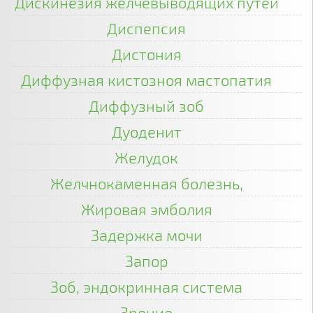
Дискинезия желчевыводящих путей
Диспепсия
Дистония
Диффузная кистозноя мастопатия
Диффузный зоб
Дуоденит
Желудок
Желчнокаменная болезнь,
Жировая эмболия
Задержка мочи
Запор
Зоб, эндокринная система
Зрение