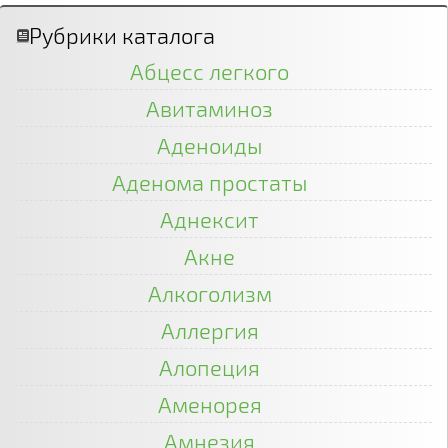
Рубрики каталога
Абцесс легкого
Авитаминоз
Аденоиды
Аденома простаты
Аднексит
Акне
Алкоголизм
Аллергия
Алопеция
Аменорея
Амнезия