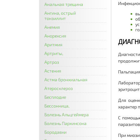
Инфекцион
Анальная трещина
Ангина, острый
вы
тонзиллит
об
ус
Анемия
го
Анорексия
ДИАГН
Аритмия
Артриты,
Диагности
продолжит
Артроз
Астения
Пальпация
Астма бронхиальная
Лаборатор
Атеросклероз
эритроцит
Бесплодие
Для оценк
Бессонница,
характер 
Болезнь Альцгеймера
С помощью
Болезнь Паркинсона
паразитов
Бородавки
При миози