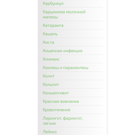
Карбункул
Карцинома молочной
железы
Катаракта
Кашель
Киста
Кишечная инфекция
Климакс
Коклюш и паракоклюш
Колит
Кольпит
Коньюктивит
Красная вовчанка
Кровотечение
Ларингит, фарингит,
лёгкие
Лейкоз