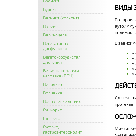
Бронхит
ВИДЫ 
Бурсит
Вагинит (кольпит)
По проис
аутоиммун
Варикоз
полимиози
Варикоцеле
В зависим
Вегетативная
дисфункция
ми
Вегето-сосудистая
ми
дистония
ми
ми
Вирус папилломы
ми
человека (ВПЧ)
ДЕЙСТ
Витилиго
Волчанка
Длительны
Воспаление легких
протекает
Гайморит
ОСЛОЖ
Гангрена
Гастрит,
Миозит мо
гастроэнтеронолит
мышечных 