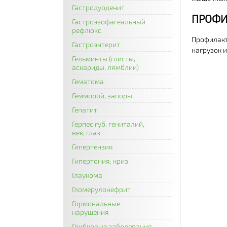
Гастродуоденит
ПРОФИ
Гастроэзофагеальный
рефлюкс
Профилак
Гастроэнтерит
нагрузок 
Гельминты (глисты,
аскариды, лямблии)
Гематома
Гемморой, запоры
Гепатит
Герпес губ, гениталий,
век, глаз
Гипертензия
Гипертония, криз
Глаукома
Гломерулонефрит
Гормональные
нарушения
Грибковые заболевания