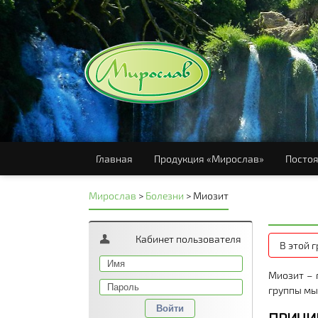
Главная
Продукция «Мирослав»
Постоя
Мирослав
>
Болезни
>
Миозит
Кабинет пользователя
В этой 
Миозит – 
группы мы
Войти