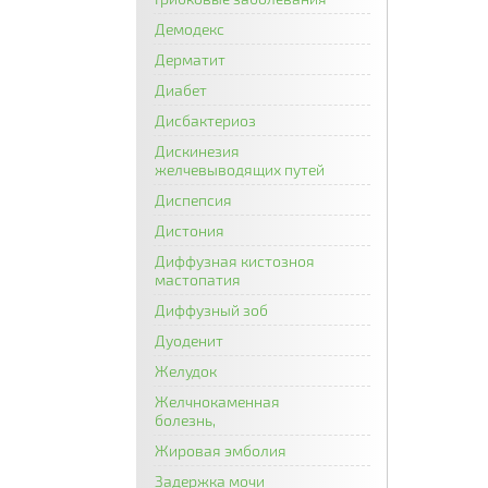
Демодекс
Дерматит
Диабет
Дисбактериоз
Дискинезия
желчевыводящих путей
Диспепсия
Дистония
Диффузная кистозноя
мастопатия
Диффузный зоб
Дуоденит
Желудок
Желчнокаменная
болезнь,
Жировая эмболия
Задержка мочи