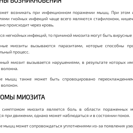
НЫ ВОЗНИКНОВЕНИЯ
ожет возникать при инфекционном поражении мышц. При этом и
лями гнойных инфекций чаще всего являются стафилококк, кише
но происходит через кровь.
тся негнойных инфекций, то причиной миозита могут быть вирусные 
рные миозиты вызываются паразитами, которые способны п
льный процесс.
ный миозит вызывается нарушениями, в результате которых им
волокна.
ие мышц также может быть спровоцировано переохлаждение
волокон.
ОМЫ МИОЗИТА
 симптомом миозита является боль в области пораженных м
ся при движении, однако может наблюдаться и в состоянии покоя.
е мышц может сопровождаться уплотнениями из-за появления узел