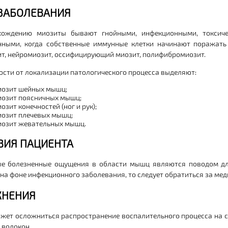
ЗАБОЛЕВАНИЯ
хождению миозиты бывают гнойными, инфекционными, токсиче
ными, когда собственные иммунные клетки начинают поражать
т, нейромиозит, оссифицирующий миозит, полифибромиозит.
ости от локализации патологического процесса выделяют:
озит шейных мышц;
озит поясничных мышц;
озит конечностей (ног и рук);
озит плечевых мышц;
озит жевательных мышц.
ВИЯ ПАЦИЕНТА
е болезненные ощущения в области мышц являются поводом для
 на фоне инфекционного заболевания, то следует обратиться за м
НЕНИЯ
жет осложниться распространение воспалительного процесса на 
волокон.