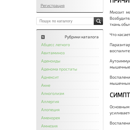
ПРИЧИ
Регистрация
Миозит м
Возбудите
ткань обыч
Что касае
Рубрики каталога
Паразита
Абцесс легкого
воспалите
Авитаминоз
Аутоиммун
Аденоиды
мышечные 
Аденома простаты
Воспален
Аднексит
мышечных 
Акне
Алкоголизм
СИМПТ
Аллергия
Основным
Алопеция
усиливает
Аменорея
Воспалени
Амнезия