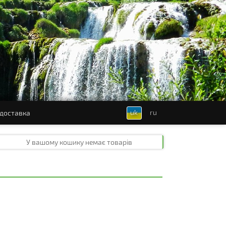
uk
ru
 доставка
У вашому кошику
немає товарів