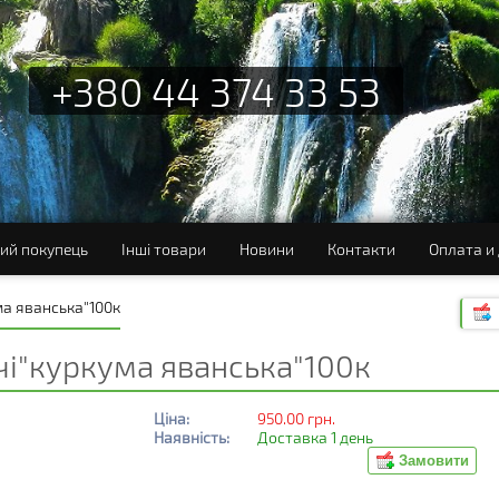
+380 44 374 33 53
ий покупець
Інші товари
Новини
Контакти
Оплата и
ма яванська"100к
чі"куркума яванська"100к
Ціна:
950.00 грн.
Наявність:
Доставка 1 день
Замовити