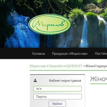
Головна
Продукція «Мирослав»
Постійн
Мирослав
>
Хвороби
>
АДНЕКСИТ
>
Жіночі"курку
Жіно
Кабінет користувача
Увійти