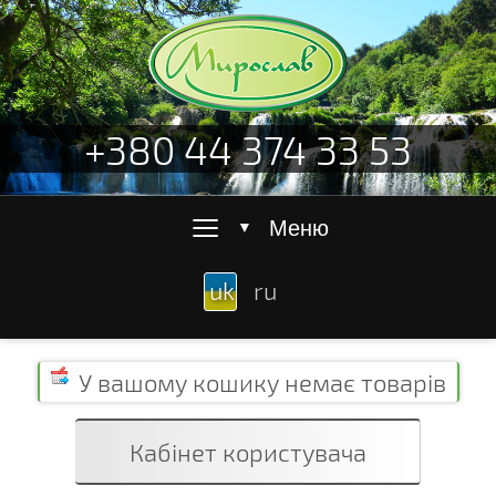
+380 44 374 33 53
≡
Меню
▼
uk
ru
У вашому кошику
немає товарів
Кабінет користувача