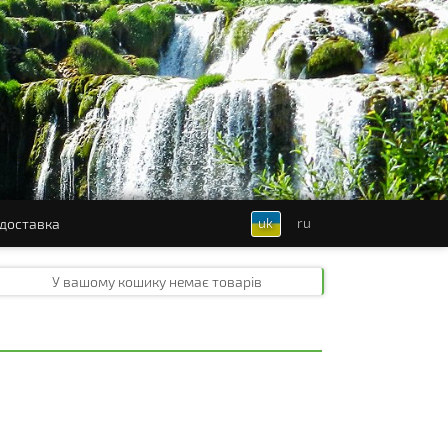
uk
ru
 доставка
У вашому кошику
немає товарів