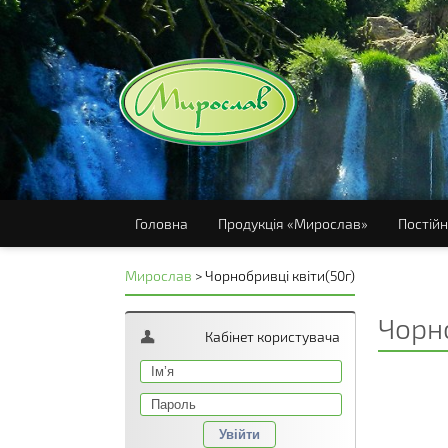
Головна
Продукція «Мирослав»
Постійн
Мирослав
>
Чорнобривці квіти(50г)
Чорно
Кабінет користувача
Увійти