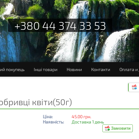
+380 44 374 33 53
ий покупець
Інші товари
Новини
Контакти
Оплата и
бривці квіти(50г)
Ціна:
45.00 грн.
Наявність:
Доставка 1 день
Замовити