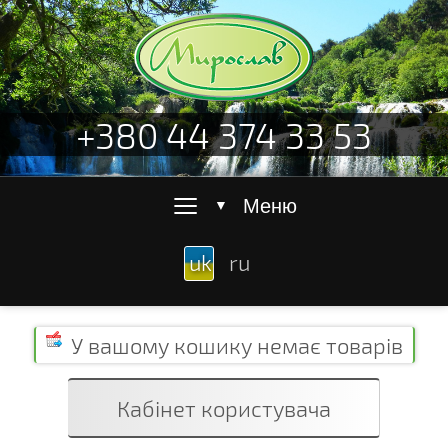
+380 44 374 33 53
≡
Меню
▼
uk
ru
У вашому кошику
немає товарів
Кабінет користувача