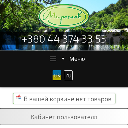
+380 44 374 33 53
≡
Меню
▼
uk
ru
В вашей корзине
нет товаров
Кабинет пользователя