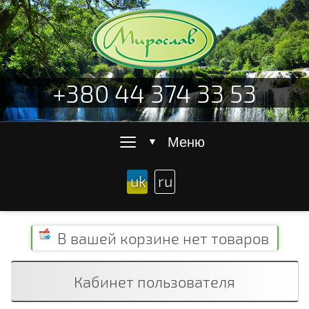
+380 44 374 33 53
≡
Меню
▼
uk
ru
В вашей корзине
нет товаров
Кабинет пользователя